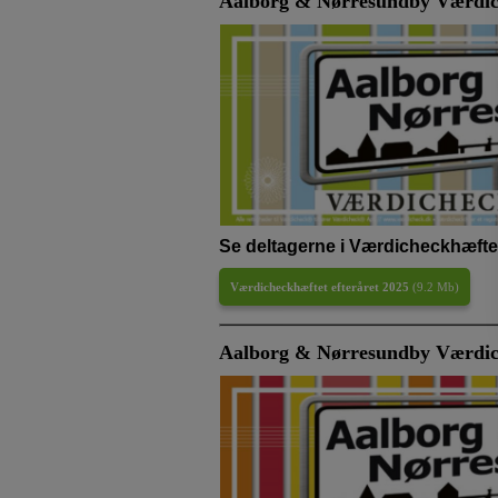
Aalborg & Nørresundby Værdich
Se deltagerne i Værdicheckhæftet
Værdicheckhæftet efteråret 2025
(
9.2 Mb
)
Aalborg & Nørresundby Værdich