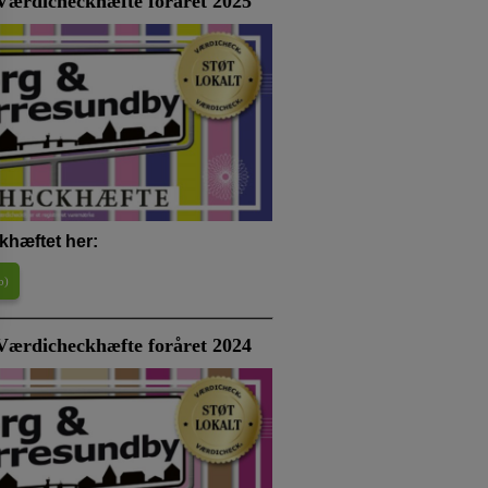
ærdicheckhæfte foråret 2025
khæftet her:
b
)
Værdicheckhæfte foråret 2024