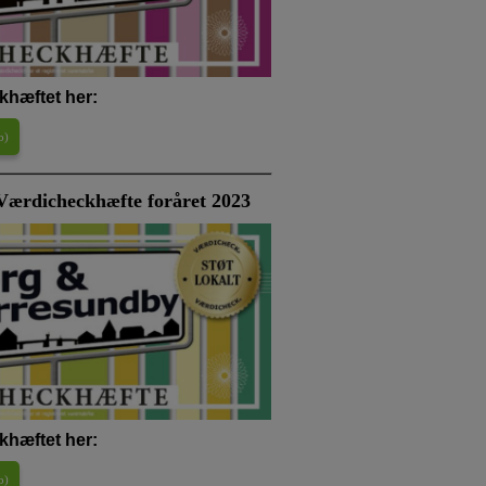
khæftet her:
b
)
ærdicheckhæfte foråret 2023
khæftet her:
b
)