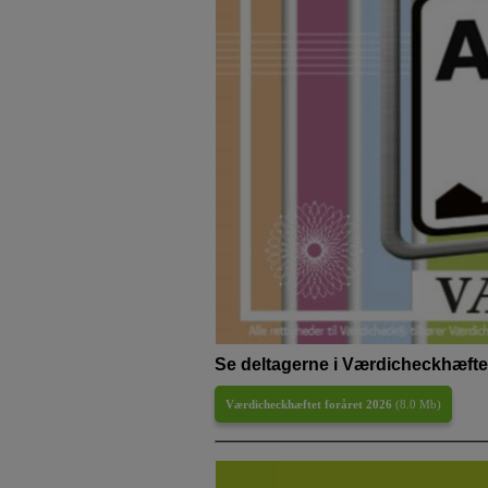
Se deltagerne i Værdicheckhæftet
Værdicheckhæftet foråret 2026
(
8.0 Mb
)