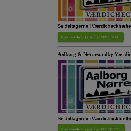
Se deltagerne i Værdicheckhæftet
Værdicheckhæftet efteråret 2024
(
9.3 Mb
)
Aalborg & Nørresundby Værdich
Se deltagerne i Værdicheckhæftet
Værdicheckhæftet efteråret 2023
(
10.7 Mb
)