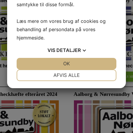
eckhæfte efteråret 2025
Aalborg & Nørresundby V
samtykke til disse formål.
Læs mere om vores brug af cookies og
behandling af persondata på vores
hjemmeside.
VIS
DETALJER
JA
NEJ
OK
JA
NEJ
 her:
Se deltagerne i Værdichec
NØDVENDIGE
PRÆFERENCER
AFVIS ALLE
Værdicheckhæftet foråret 2025
(
8.8 M
JA
NEJ
JA
NEJ
eckhæfte efteråret 2024
MARKETING
Aalborg & Nørresundby 
STATISTIK