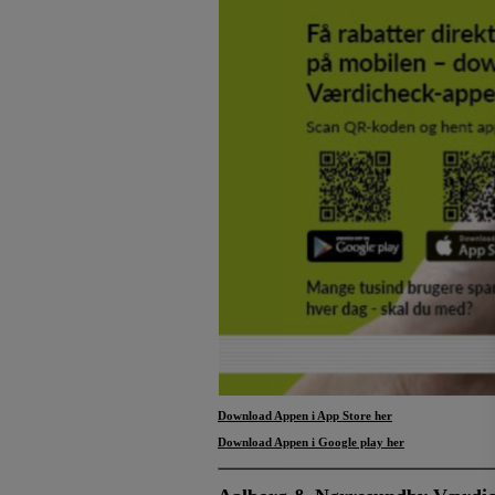
Download Appen i App Store
her
Download Appen i Google play her