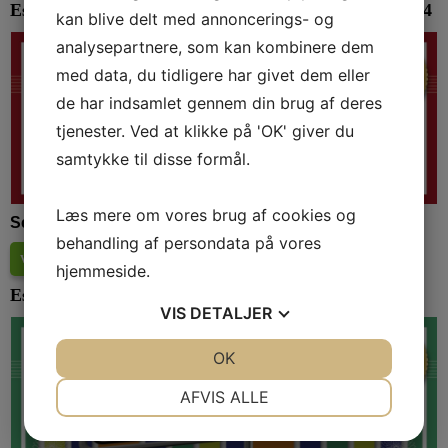
Esbjerg & Bramming Værdicheckhæfte efteråret 2024
kan blive delt med annoncerings- og
analysepartnere, som kan kombinere dem
med data, du tidligere har givet dem eller
de har indsamlet gennem din brug af deres
tjenester. Ved at klikke på 'OK' giver du
samtykke til disse formål.
Læs mere om vores brug af cookies og
Se deltagerne i Værdicheckhæftet her:
behandling af persondata på vores
Værdicheckhæftet efteråret 2024
(
16.6 Mb
)
hjemmeside.
Esbjerg & Bramming Værdicheckhæfte foråret 2024
VIS
DETALJER
JA
NEJ
OK
JA
NEJ
NØDVENDIGE
PRÆFERENCER
AFVIS ALLE
JA
NEJ
JA
NEJ