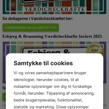
Se deltagerne i Værdicheckhæftet her:
Værdicheckhæftet efteråret 2025
(
10.9 Mb
)
Esbjerg & Bramming Værdicheckhæfte foråret 2025
Samtykke til cookies
Vi og vores samarbejdspartnere bruger
teknologier, herunder cookies, til at
indsamle oplysninger om dig til forskellige
Se deltagerne i Værdicheckhæftet her:
formål, herunder: Tilpasning af annoncering,
Værdicheckhæftet foråret 2025
(
7.8 Mb
)
bedre brugeroplevelse, funktionalitet,
statistik og marketing. Disse oplysninger