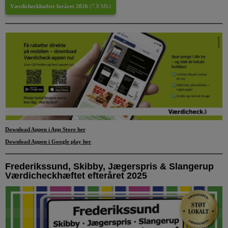
Værdicheckhæftet foråret 2026
(
7.8 Mb
)
Download Appen i App Store
her
Download Appen i Google play her
Frederikssund, Skibby, Jægerspris & Slangerup
Værdicheckhæftet efteråret 2025