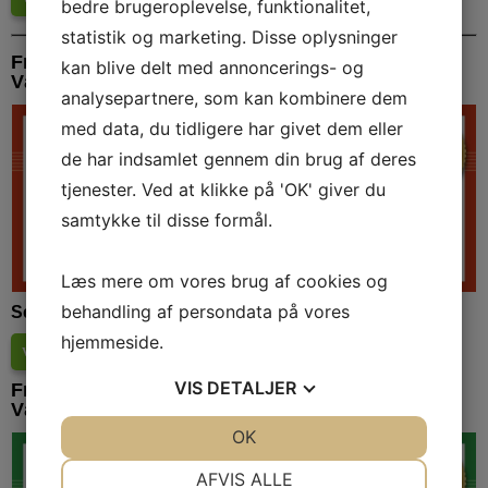
bedre brugeroplevelse, funktionalitet,
statistik og marketing. Disse oplysninger
Frederikssund, Skibby & Jægerspris
kan blive delt med annoncerings- og
Værdicheckhæftet efteråret 2024
analysepartnere, som kan kombinere dem
med data, du tidligere har givet dem eller
de har indsamlet gennem din brug af deres
tjenester. Ved at klikke på 'OK' giver du
samtykke til disse formål.
Læs mere om vores brug af cookies og
behandling af persondata på vores
Se deltagerne i Værdicheckhæftet her:
hjemmeside.
Værdicheckhæftet efteråret 2024
(
11.9 Mb
)
VIS
DETALJER
Frederikssund, Skibby & Jægerspris
Værdicheckhæftet foråret 2024
JA
NEJ
OK
JA
NEJ
NØDVENDIGE
PRÆFERENCER
AFVIS ALLE