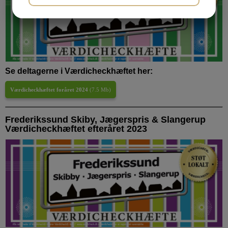
JA
NEJ
JA
NEJ
MARKETING
STATISTIK
Se deltagerne i Værdicheckhæftet her:
Værdicheckhæftet foråret 2024
(
7.5 Mb
)
Frederikssund Skiby, Jægerspris & Slangerup
Værdicheckhæftet efteråret 2023