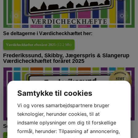
Se deltagerne i Værdicheckhæftet her:
Værdicheckhæftet efteråret 2025
(
12.2 Mb
)
Frederikssund, Skibby, Jægerspris & Slangerup
Værdicheckhæftet foråret 2025
Samtykke til cookies
Vi og vores samarbejdspartnere bruger
teknologier, herunder cookies, til at
indsamle oplysninger om dig til forskellige
Se deltagerne i Værdicheckhæftet her:
formål, herunder: Tilpasning af annoncering,
Værdicheckhæftet foråret 2025
(
7.7 Mb
)