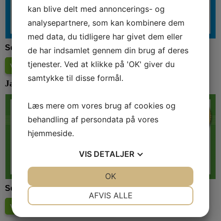
kan blive delt med annoncerings- og
analysepartnere, som kan kombinere dem
med data, du tidligere har givet dem eller
Se deltagerne i Værdicheckhæftet her:
de har indsamlet gennem din brug af deres
tjenester. Ved at klikke på 'OK' giver du
Værdicheckhæftet foråret 2026
(
8.3 Mb
)
samtykke til disse formål.
Jammerbugt Værdicheckhæfte efteråret 2025
Læs mere om vores brug af cookies og
behandling af persondata på vores
hjemmeside.
VIS
DETALJER
JA
NEJ
OK
JA
NEJ
Se deltagerne i Værdicheckhæftet her:
NØDVENDIGE
PRÆFERENCER
AFVIS ALLE
Værdicheckhæftet efteråret 2025
(
6.4 Mb
)
JA
NEJ
JA
NEJ