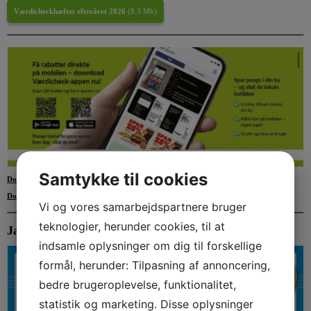
Værdicheckhæftet efteråret 2026
(
8.3 Mb
)
Samtykke til cookies
Download Appen i App Store
her
Download Appen i Google play her
Vi og vores samarbejdspartnere bruger
teknologier, herunder cookies, til at
Jammerbugt Værdicheckhæfte foråret 2026
indsamle oplysninger om dig til forskellige
formål, herunder: Tilpasning af annoncering,
bedre brugeroplevelse, funktionalitet,
statistik og marketing. Disse oplysninger