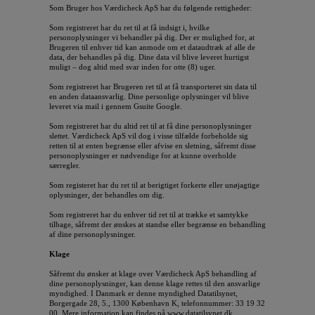
Som Bruger hos Værdicheck ApS har du følgende rettigheder:
Som registreret har du ret til at få indsigt i, hvilke
personoplysninger vi behandler på dig. Der er mulighed for, at
Brugeren til enhver tid kan anmode om et dataudtræk af alle de
data, der behandles på dig. Dine data vil blive leveret hurtigst
muligt – dog altid med svar inden for otte (8) uger.
Som registreret har Brugeren ret til at få transporteret sin data til
en anden dataansvarlig. Dine personlige oplysninger vil blive
leveret via mail i gennem Gsuite Google.
Som registreret har du altid ret til at få dine personoplysninger
slettet. Værdicheck ApS vil dog i visse tilfælde forbeholde sig
retten til at enten begrænse eller afvise en sletning, såfremt disse
personoplysninger er nødvendige for at kunne overholde
særregler.
Som registeret har du ret til at berigtiget forkerte eller unøjagtige
oplysninger, der behandles om dig.
Som registreret har du enhver tid ret til at trække et samtykke
tilbage, såfremt der ønskes at standse eller begrænse en behandling
af dine personoplysninger.
Klage
Såfremt du ønsker at klage over Værdicheck ApS behandling af
dine personoplysninger, kan denne klage rettes til den ansvarlige
myndighed. I Danmark er denne myndighed Datatilsynet,
Borgergade 28, 5., 1300 København K, telefonnummer: 33 19 32
00. Mere information kan findes på www.datatilsynet.dk