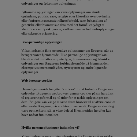
oplysninger og følsomme oplysninger.
Følsomme oplysninger kan være oplysninger om etnisk
oprindelse, politisk, race, religiøs eller filosofisk overbevisning
eller fagforeningsmæssigt tilhørsforhold, samt behandling af
genetiske eller biometriske data med det formål entydigt at
identificere en fysisk person, vedkommendes helbredsoplysninger
eller seksuelle orientering.
Ikke-personlige oplysninger
Vi kan indsamle ikke-personlige oplysninger om Brugere, når de
besøger vores hjemmeside. Ikke-personlige oplysninger kan
blandt andet omfatte computertype, browser-navn og tekniske
oplysninger om Brugerens forbindelsesmåde på hjemmesiden,
eksempelvis internetudbyder, styresystem og andre lignende
oplysninger.
Web browser cookies
Denne hjemmeside benytter ”cookies” for at forbedre Brugernes
oplevelse. Brugerens webbrowser genner cookies på sin harddisk
til registreringsformål og til tider for at tackle oplysninger om
dem. Brugere kan vælge at sætte deres browser til at afvise cookies
eller varsle Brugeren, når cookies bliver sendt. Brugeren skal dog
være opmærksom på, at visse dele af Hjemmesiden herefter kan
have nedsat funktionalitet.
Hvilke personoplysninger indsamler vi?
Vi kan indsamle personlige oplysninger fra Brugere på en række