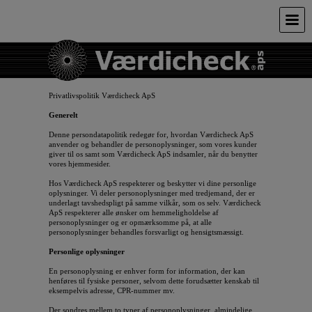
Privatlivspolitik Værdicheck ApS
Generelt
Denne persondatapolitik redegør for, hvordan Værdicheck ApS
anvender og behandler de personoplysninger, som vores kunder
giver til os samt som Værdicheck ApS indsamler, når du benytter
vores hjemmesider.
Hos Værdicheck ApS respekterer og beskytter vi dine personlige
oplysninger. Vi deler personoplysninger med tredjemand, der er
underlagt tavshedspligt på samme vilkår, som os selv. Værdicheck
ApS respekterer alle ønsker om hemmeligholdelse af
personoplysninger og er opmærksomme på, at alle
personoplysninger behandles forsvarligt og hensigtsmæssigt.
Personlige oplysninger
En personoplysning er enhver form for information, der kan
henføres til fysiske personer, selvom dette forudsætter kenskab til
eksempelvis adresse, CPR-nummer mv.
Der sondres mellem to typer af personoplysninger, almindelige