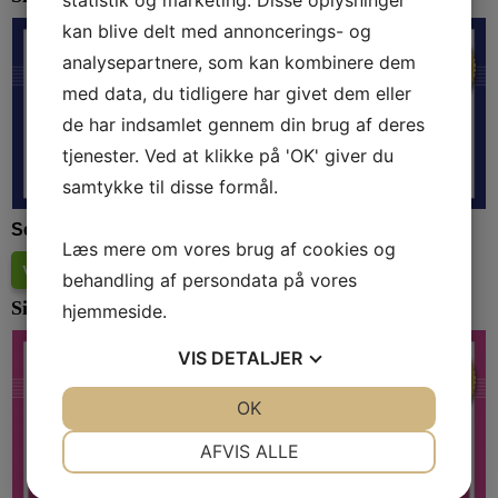
statistik og marketing. Disse oplysninger
kan blive delt med annoncerings- og
analysepartnere, som kan kombinere dem
med data, du tidligere har givet dem eller
de har indsamlet gennem din brug af deres
tjenester. Ved at klikke på 'OK' giver du
samtykke til disse formål.
Se deltagerne i Værdicheckhæftet her:
Læs mere om vores brug af cookies og
Værdicheckhæftet efteråret 2023
(
35.8 Mb
)
behandling af persondata på vores
Silkeborg Værdicheckhæfte foråret 2023
hjemmeside.
VIS
DETALJER
JA
NEJ
OK
JA
NEJ
NØDVENDIGE
PRÆFERENCER
AFVIS ALLE
JA
NEJ
JA
NEJ