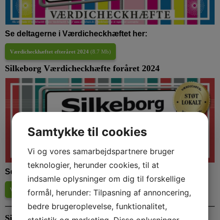
Se deltagerne i Værdicheckhæftet her:
Værdicheckhæftet efteråret 2024
(
8.7 Mb
)
Silkeborg Værdicheckhæfte foråret 2024
Samtykke til cookies
Vi og vores samarbejdspartnere bruger
teknologier, herunder cookies, til at
Se deltagerne i Værdicheckhæftet her:
indsamle oplysninger om dig til forskellige
Værdicheckhæftet foråret 2024
(
7.6 Mb
)
formål, herunder: Tilpasning af annoncering,
bedre brugeroplevelse, funktionalitet,
Silkeborg Værdicheckhæfte efteråret 2023