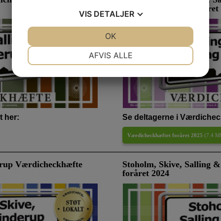
Værdicheckhæfte foråret
VIS
DETALJER
JA
NEJ
OK
JA
NEJ
NØDVENDIGE
PRÆFERENCER
AFVIS ALLE
JA
NEJ
JA
NEJ
MARKETING
STATISTIK
 her:
Se deltagerne i Værdichec
Værdicheckhæftet foråret 2025
(
7.4 M
erup Værdicheckhæfte
Stoholm, Skive, Salling
foråret 2024