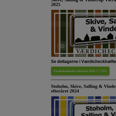
2025
Se deltagerne i Værdicheckhæftet
Værdicheckhæftet efteråret 2025
(
7.2 Mb
)
Stoholm, Skive, Salling & Vind
efteråret 2024