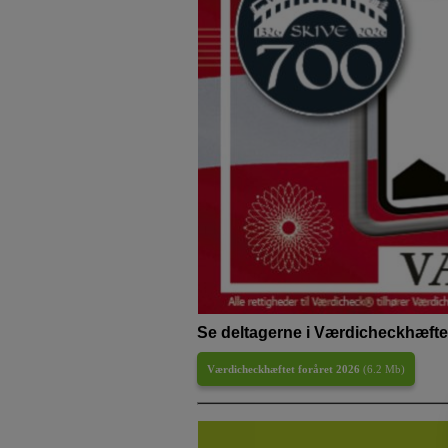
Se deltagerne i Værdicheckhæftet
Værdicheckhæftet foråret 2026
(
6.2 Mb
)