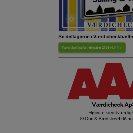
Se deltagerne i Værdicheckhæftet
Værdicheckhæftet efteråret 2024
(
6.0 Mb
)