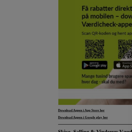
Download Appen i App Store
her
Download Appen i Google play her
Skive, Salling & Vinderup Værd