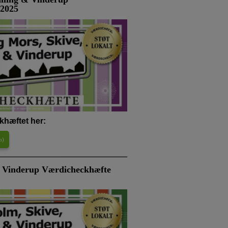
 2025
khæftet her:
b
)
 & Vinderup Værdicheckhæfte