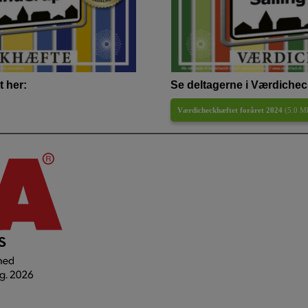
 her:
Se deltagerne i Værdichec
Værdicheckhæftet foråret 2024
(
5.0 M