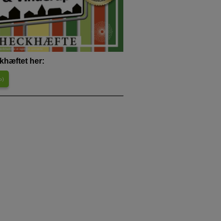
khæftet her:
b
)