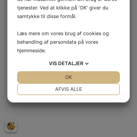
tjenester. Ved at klikke på 'OK' giver du
samtykke til disse formål.
Læs mere om vores brug af cookies og
behandling af persondata på vores
hjemmeside.
VIS
DETALJER
JA
NEJ
OK
JA
NEJ
NØDVENDIGE
PRÆFERENCER
AFVIS ALLE
JA
NEJ
JA
NEJ
MARKETING
STATISTIK