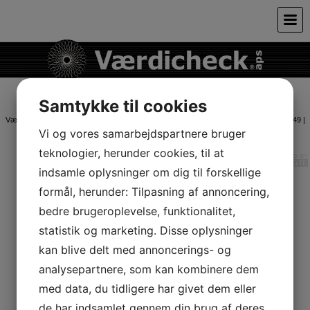
Samtykke til cookies
Værdicheck ApS | Thyrasvej 11 | 3630 Jægerspris | Tlf.: 23 32 27 62 | CVR: 35 87 34 49 |
Bank: Ringkøbing Landbobank 7670 - 8986783 |
Vi og vores samarbejdspartnere bruger
teknologier, herunder cookies, til at
indsamle oplysninger om dig til forskellige
formål, herunder: Tilpasning af annoncering,
bedre brugeroplevelse, funktionalitet,
statistik og marketing. Disse oplysninger
kan blive delt med annoncerings- og
analysepartnere, som kan kombinere dem
med data, du tidligere har givet dem eller
de har indsamlet gennem din brug af deres