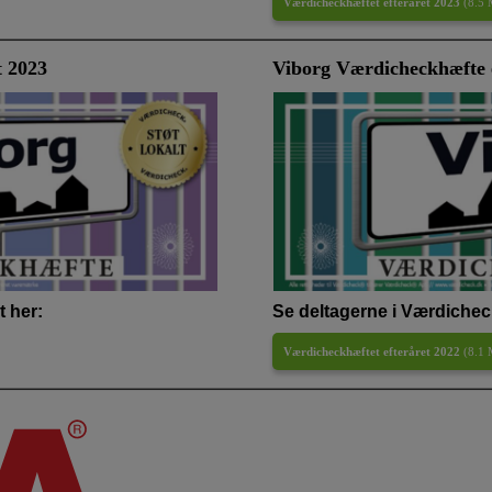
Værdicheckhæftet efteråret 2023
(
8.5
t 2023
Viborg Værdicheckhæfte e
 her:
Se deltagerne i Værdichec
Værdicheckhæftet efteråret 2022
(
8.1