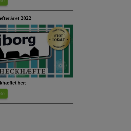
 Mb
)
fteråret 2022
khæftet her:
 Mb
)