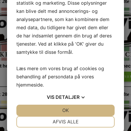
t 2026
Viborg Værdicheckhæfte 
statistik og marketing. Disse oplysninger
kan blive delt med annoncerings- og
analysepartnere, som kan kombinere dem
med data, du tidligere har givet dem eller
de har indsamlet gennem din brug af deres
tjenester. Ved at klikke på 'OK' giver du
samtykke til disse formål.
 her:
Se deltagerne i Værdichec
Læs mere om vores brug af cookies og
behandling af persondata på vores
Værdicheckhæftet efteråret 2025
(
9.0
hjemmeside.
t 2025
Viborg Værdicheckhæfte e
VIS
DETALJER
JA
NEJ
OK
JA
NEJ
NØDVENDIGE
PRÆFERENCER
AFVIS ALLE
JA
NEJ
JA
NEJ