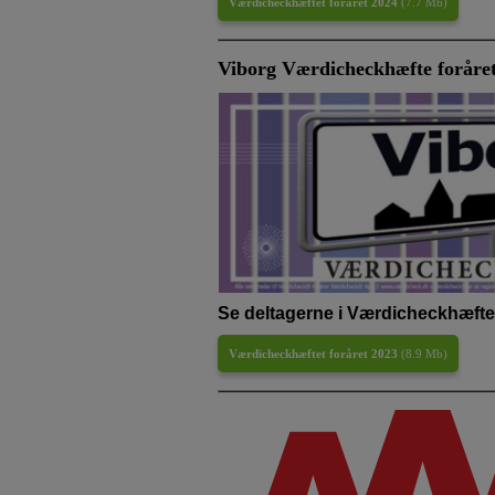
Værdicheckhæftet foråret 2024
(
7.7 Mb
)
Viborg Værdicheckhæfte foråre
Se deltagerne i Værdicheckhæftet
Værdicheckhæftet foråret 2023
(
8.9 Mb
)