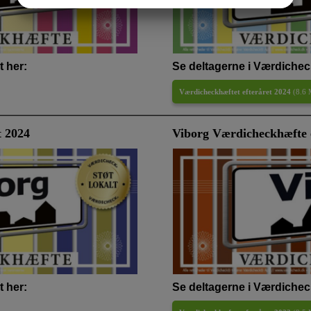
MARKETING
STATISTIK
 her:
Se deltagerne i Værdichec
Værdicheckhæftet efteråret 2024
(
8.6
t 2024
Viborg Værdicheckhæfte e
 her:
Se deltagerne i Værdichec