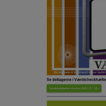
Se deltagerne i Værdicheckhæftet
Værdicheckhæftet efteråret 2026
(
18.1 Mb
)