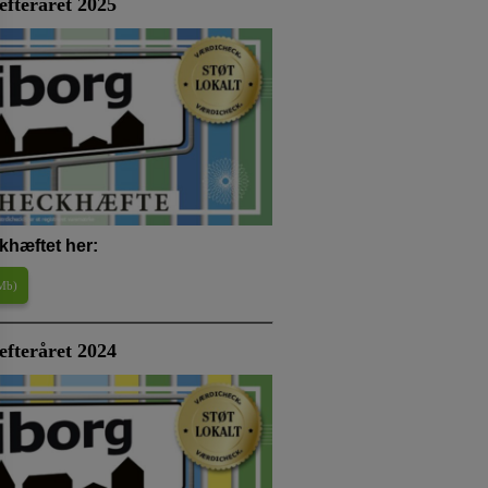
efteråret 2025
khæftet her:
 Mb
)
fteråret 2024