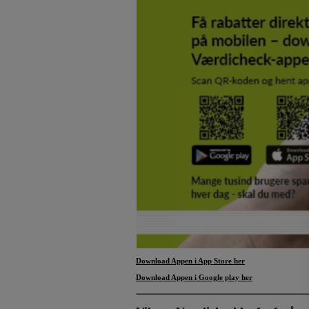
Download Appen i App Store
her
Download Appen i Google play her