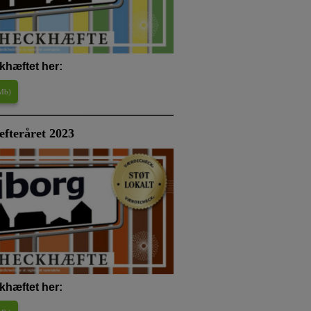
khæftet her:
 Mb
)
fteråret 2023
khæftet her: